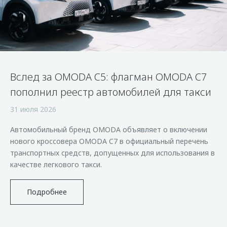
Страхование
Клиентская поддержка
Обратная связь
Кредитный калькулятор
O&J Автоклуб
Аксессуары
Клуб владельцев OMODA
Одежда и сувениры
Приложение O&J
Вслед за OMODA C5: флагман OMODA C7
Оригинальные аксессуары
Аксессуары
пополнил реестр автомобилей для такси
Запчасти
Одежда и сувениры
31 июля 2026
Трейд-ин
Оригинальные аксессуары
Автомобильный бренд OMODA объявляет о включении
Калькулятор трейд-ин
Запчасти
нового кроссовера OMODA C7 в официальный перечень
транспортных средств, допущенных для использования в
качестве легкового такси.
Подробнее