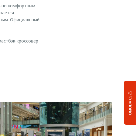
льно комфортным.
чается
шным. Официальный
фастбэк-кроссовер
OMODA C5