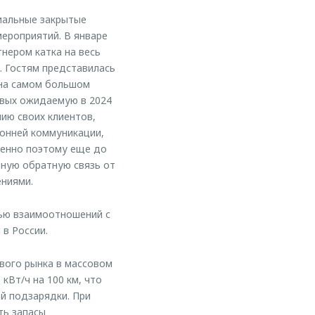
иальные закрытые
мероприятий. В январе
тнером катка на весь
. Гостям представилась
 на самом большом
рвых ожидаемую в 2024
ию своих клиентов,
ронней коммуникации,
менно поэтому еще до
ную обратную связь от
ениями.
тью взаимоотношений с
в России.
вого рынка в массовом
кВт/ч на 100 км, что
й подзарядки. При
ть запасы