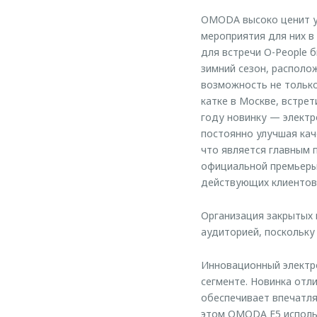
OMODA высоко ценит у
мероприятия для них в
для встречи O-People 
зимний сезон, располо
возможность не тольк
катке в Москве, встре
году новинку — электр
постоянно улучшая кач
что является главным
официальной премьеры
действующих клиентов,
Организация закрытых 
аудиторией, поскольку
Инновационный электр
сегменте. Новинка отли
обеспечивает впечатля
этом OMODA E5 использ