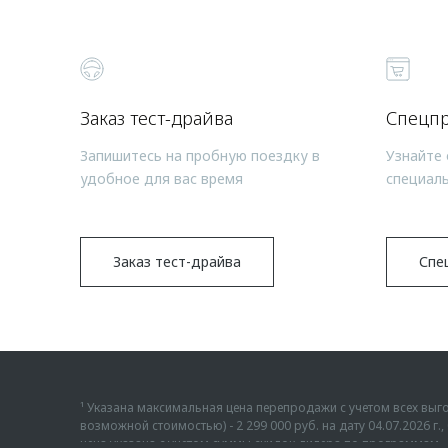
Заказ тест-драйва
Спецп
Запишитесь на пробную поездку в
Узнайте 
удобное для вас время
специал
Заказ тест-драйва
Спе
¹ Указана максимальная цена перепродажи с учетом всех в
возможной стоимостью) - 2 299 000 руб. на дату 04.07.2026 
цена указана с учетом суммы скидок дилера по программам «