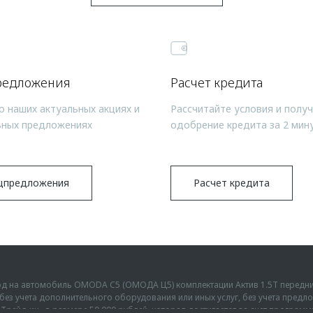
редложения
Расчет кредита
о наших актуальных акциях и
Рассчитайте условия и полу
ьных предложениях
одобрение кредита за 2 мин
цпредложения
Расчет кредита
ыгод на автомобиль OMODA C5 (ОМОДА Ц5) комплектации Актив 1.5Т передн
г., без учета дополнительного оборудования или иных услуг, без учета пре
Трейд-ин» в размере 50 000 рублей, которая достигается за счет програм