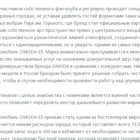
частников собственного фан-клуба и регулярно проводит спец
 разных городах, не уставая удивлять гостей форматами таких 
был выбран Парк им. Горького, где бренд стал официальным пар
жив собственное арт-пространство прямо у центрального входа
о вдохновиться романтической зимней атмосферой, созданной
титься с единомышленниками, но и увидеть одними из самых пе
омобиль OMODA E5. Марка внимательно прислушивается к мнен
ество оказываемых услуг на основании доверительной двусто
 преимуществом бренда OMODA в сравнении с конкурентами. И
 модели в России брендом было принято решение собрать чест
 чтобы в случае необходимости произвести работу над улучш
показов с целью знакомства с новинками является важной час
 это позволяет определить вектор дальнейшего развития марки 
омобиль OMODA E5 призван стать одним из бестселлеров миро
чается низким расходом заряда, который составляет всего 15,5 
ющий запас хода в 430 км и избавляет от необходимости часто
ует технологию быстрой зарядки, которая позволяет пополни