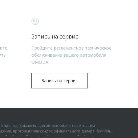
Запись на сервис
чите
Пройдите регламентное техническое
уты
обслуживание вашего автомобиля
OMODA
Запись на сервис
ий привод (комплектация автомобиля с наименьшей
дложений, программ или скидок официального дилера. Данная
мы «Трейд-ин». Под скидкой по программе Трейд-ин