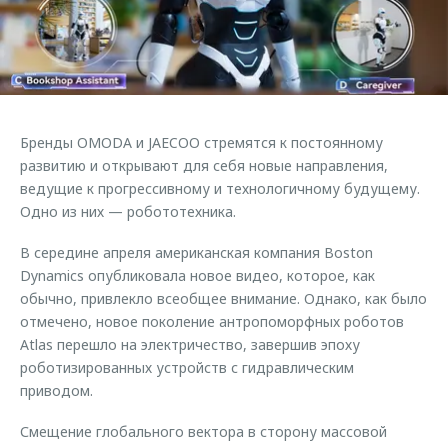
Страхование
Клиентская поддержка
Обратная связь
Кредитный калькулятор
O&J Автоклуб
Аксессуары
Клуб владельцев OMODA
Одежда и сувениры
Приложение O&J
Бренды OMODA и JAECOO стремятся к постоянному
Оригинальные аксессуары
развитию и открывают для себя новые направления,
Аксессуары
Запчасти
ведущие к прогрессивному и технологичному будущему.
Одежда и сувениры
Одно из них — робототехника.
Трейд-ин
Оригинальные аксессуары
В середине апреля американская компания Boston
Калькулятор трейд-ин
Запчасти
Dynamics опубликовала новое видео, которое, как
обычно, привлекло всеобщее внимание. Однако, как было
отмечено, новое поколение антропоморфных роботов
Atlas перешло на электричество, завершив эпоху
роботизированных устройств с гидравлическим
приводом.
Смещение глобального вектора в сторону массовой