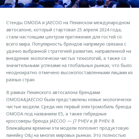
Страхование
Клиентская поддержка
Обратная связь
Кредитный калькулятор
O&J Автоклуб
Стенды OMODA и JAECOO на Пекинском международном
Аксессуары
Клуб владельцев OMODA
автосалоне, который стартовал 25 апреля 2024 года,
стали настоящим центром притяжения для гостей со
Одежда и сувениры
Приложение O&J
всего мира. Популярность брендов напрямую связана с
Оригинальные аксессуары
удачно выбранной стратегией развития, направленной на
Аксессуары
Запчасти
внедрение экологически чистых технологий, а также со
Одежда и сувениры
значительными успехами на глобальных рынках, что было
Трейд-ин
Оригинальные аксессуары
неоднократно отмечено высокопоставленными лицами из
разных стран.
Калькулятор трейд-ин
Запчасти
В рамках Пекинского автосалона брендами
OMODA&JAECOO были представлены новые экологически
чистые модели. Среди них первый электромобиль бренда
OMODA под названием E5, а также гибридные
кроссоверы бренда JAECOO — J7 PHEV и J8 PHEV. В
ближайшем времени эти модели пополнят продуктовую
линейку O&J на многих мировых рынках. Это полностью