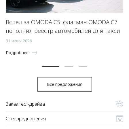
OO
Вслед за OMODA C5: флагман OMODA C7
П
пополнил реестр автомобилей для такси
10
31 июля 2026
По
Подробнее
Все предложения
Заказ тест-драйва
Спецпредложения