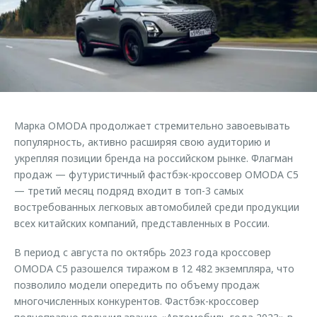
Страхование
Клиентская поддержка
Обратная связь
Кредитный калькулятор
O&J Автоклуб
Аксессуары
Клуб владельцев OMODA
Одежда и сувениры
Приложение O&J
Оригинальные аксессуары
Аксессуары
Марка OMODA продолжает стремительно завоевывать
Запчасти
Одежда и сувениры
популярность, активно расширяя свою аудиторию и
укрепляя позиции бренда на российском рынке. Флагман
Трейд-ин
Оригинальные аксессуары
продаж — футуристичный фастбэк-кроссовер OMODA C5
Калькулятор трейд-ин
Запчасти
— третий месяц подряд входит в топ-3 самых
востребованных легковых автомобилей среди продукции
всех китайских компаний, представленных в России.
В период с августа по октябрь 2023 года кроссовер
OMODA C5 разошелся тиражом в 12 482 экземпляра, что
позволило модели опередить по объему продаж
многочисленных конкурентов. Фастбэк-кроссовер