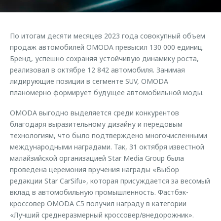
Страхование
Клиентская поддержка
Обратная связь
Кредитный калькулятор
O&J Автоклуб
По итогам десяти месяцев 2023 года совокупный объем
Аксессуары
Клуб владельцев OMODA
продаж автомобилей OMODA превысил 130 000 единиц.
Бренд, успешно сохраняя устойчивую динамику роста,
Одежда и сувениры
Приложение O&J
реализовал в октябре 12 842 автомобиля. Занимая
Оригинальные аксессуары
лидирующие позиции в сегменте SUV, OMODA
Аксессуары
Запчасти
планомерно формирует будущее автомобильной моды.
Одежда и сувениры
Трейд-ин
OMODA выгодно выделяется среди конкурентов
Оригинальные аксессуары
благодаря выразительному дизайну и передовым
Калькулятор трейд-ин
Запчасти
технологиям, что было подтверждено многочисленными
международными наградами. Так, 31 октября известной
малайзийской организацией Star Media Group была
проведена церемония вручения награды «Выбор
редакции Star CarSifu», которая присуждается за весомый
вклад в автомобильную промышленность. Фастбэк-
кроссовер OMODA С5 получил награду в категории
«Лучший среднеразмерный кроссовер/внедорожник».