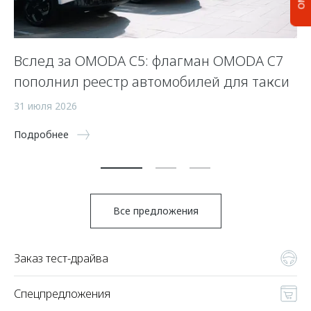
OO
Вслед за OMODA C5: флагман OMODA C7
П
пополнил реестр автомобилей для такси
10
31 июля 2026
По
Подробнее
Все предложения
Заказ тест-драйва
Спецпредложения