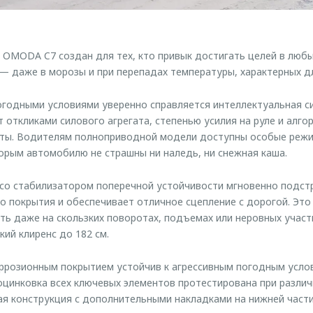
 OMODA C7 создан для тех, кто привык достигать целей в любы
— даже в морозы и при перепадах температуры, характерных дл
годными условиями уверенно справляется интеллектуальная с
т откликами силового агрегата, степенью усилия на руле и алг
ты. Водителям полноприводной модели доступны особые режи
торым автомобилю не страшны ни наледь, ни снежная каша.
со стабилизатором поперечной устойчивости мгновенно подст
 покрытия и обеспечивает отличное сцепление с дорогой. Это
ть даже на скользких поворотах, подъемах или неровных участ
ий клиренс до 182 см.
ррозионным покрытием устойчив к агрессивным погодным усло
цинковка всех ключевых элементов протестирована при разли
ая конструкция с дополнительными накладками на нижней част