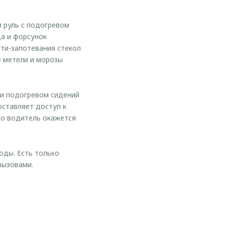
 руль с подогревом
да и форсунок
ти-запотевания стекол
е метели и морозы
 и подогревом сидений
ставляет доступ к
ко водитель окажется
оды. Есть только
вызовами.