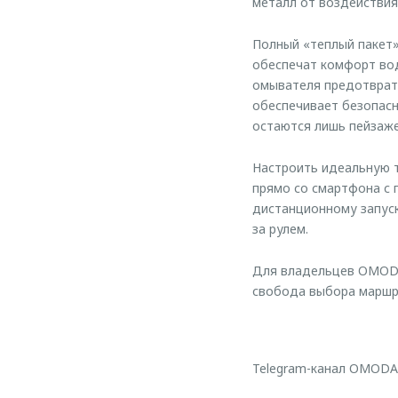
металл от воздействия
Полный «теплый пакет»
обеспечат комфорт вод
омывателя предотврати
обеспечивает безопасн
остаются лишь пейзаже
Настроить идеальную т
прямо со смартфона с
дистанционному запуск
за рулем.
Для владельцев OMODA
свобода выбора маршру
Telegram-канал OMODA