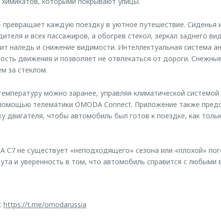
 химикатов, которыми покрывают улицы.
 превращает каждую поездку в уютное путешествие. Сиденья и
ителя и всех пассажиров, а обогрев стекол, зеркал заднего ви
т наледь и снижение видимости. Интеллектуальная система ан
ость движения и позволяет не отвлекаться от дороги. Снежны
м за стеклом.
емпературу можно заранее, управляя климатической системой
 помощью телематики OMODA Connect. Приложение также предо
у двигателя, чтобы автомобиль был готов к поездке, как толь
 C7 не существует «неподходящего» сезона или «плохой» пог
та и уверенность в том, что автомобиль справится с любыми 
:
https://t.me/omodarussia