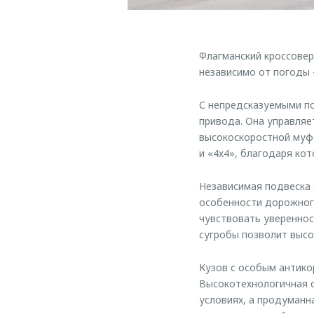
Флагманский кроссовер
независимо от погоды 
С непредсказуемыми по
привода. Она управляе
высокоскоростной муф
и «4х4», благодаря ко
Независимая подвеска 
особенности дорожного
чувствовать увереннос
сугробы позволит высок
Кузов с особым антико
Высокотехнологичная о
условиях, а продуманн