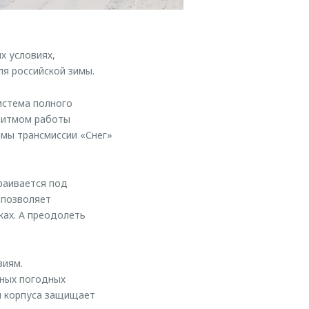
х условиях,
я российской зимы.
истема полного
оритмом работы
мы трансмиссии «Снег»
раивается под
 позволяет
ках. А преодолеть
виям.
чных погодных
и корпуса защищает