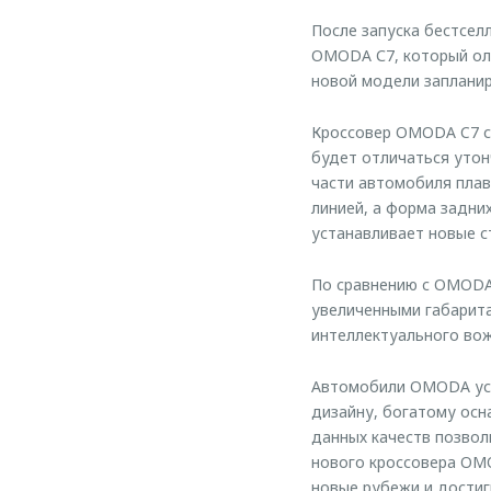
После запуска бестсе
OMODA С7, который ол
новой модели запланир
Кроссовер OMODA C7 с
будет отличаться утон
части автомобиля плав
линией, а форма задни
устанавливает новые с
По сравнению с OMODA 
увеличенными габарита
интеллектуального во
Автомобили OMODA усп
дизайну, богатому осн
данных качеств позвол
нового кроссовера OMO
новые рубежи и достиг