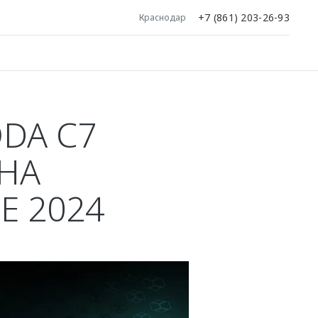
+7 (861) 203-26-93
Краснодар
DA С7
 НА
 2024