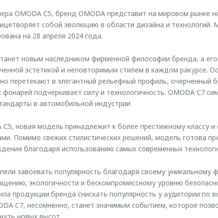
ллера OMODA С5, бренд OMODA представит на мировом рынке н
ицетворяет собой эволюцию в области дизайна и технологий. 
ована на 28 апреля 2024 года.
танет новым наследником фирменной философии бренда, а его
ченной эстетикой и неповторимым стилем в каждом ракурсе. О
но перетекают в элегантный рельефный профиль, очерченный 
х фонарей подчеркивает силу и технологичность. OMODA С7 сим
тандарты в автомобильной индустрии.
С5, новая модель принадлежит к более престижному классу и
ми. Помимо свежих стилистических решений, модель готова п
ждения благодаря использованию самых современных технологи
ели завоевать популярность благодаря своему уникальному 
ащению, экологичности и бескомпромиссному уровню безопасн
ила продукции бренда снискать популярность у аудитории по в
DA C7, несомненно, станет значимым событием, которое позв
нуть новых высот.