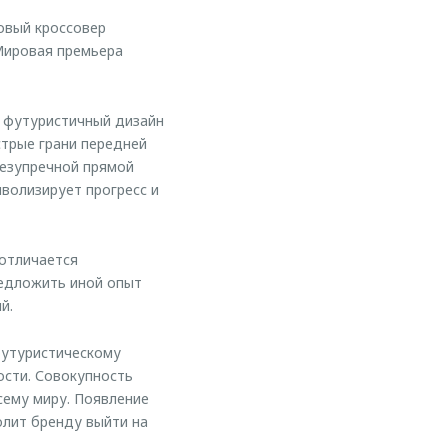
овый кроссовер
Мировая премьера
 футуристичный дизайн
стрые грани передней
безупречной прямой
волизирует прогресс и
 отличается
редложить иной опыт
й.
футуристическому
ости. Совокупность
сему миру. Появление
олит бренду выйти на