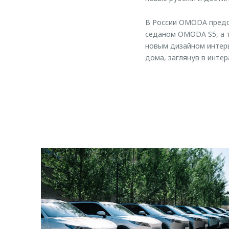
В России OMODA предс
седаном OMODA S5, а 
новым дизайном интер
дома, заглянув в интер