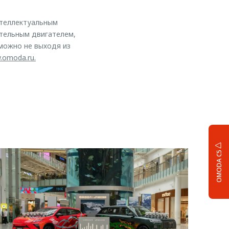
нтеллектуальным
тельным двигателем,
можно не выходя из
.omoda.ru.
OMODA C5