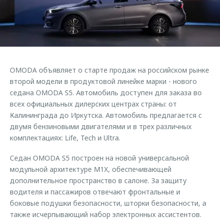
Страхование
Клиентская поддержка
Обратная связь
Кредитный калькулятор
O&J Автоклуб
Аксессуары
Клуб владельцев OMODA
Одежда и сувениры
Приложение O&J
OMODA объявляет о старте продаж на российском рынке
Оригинальные аксессуары
второй модели в продуктовой линейке марки - нового
Аксессуары
Запчасти
седана OMODA S5. Автомобиль доступен для заказа во
Одежда и сувениры
всех официальных дилерских центрах страны: от
Трейд-ин
Оригинальные аксессуары
Калининграда до Иркутска. Автомобиль предлагается с
двумя бензиновыми двигателями и в трех различных
Калькулятор трейд-ин
Запчасти
комплектациях: Life, Tech и Ultra.
Седан OMODA S5 построен на новой универсальной
модульной архитектуре M1X, обеспечивающей
дополнительное пространство в салоне. За защиту
водителя и пассажиров отвечают фронтальные и
боковые подушки безопасности, шторки безопасности, а
также исчерпывающий набор электронных ассистентов.