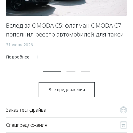
OO
Вслед за OMODA C5: флагман OMODA C7
П
пополнил реестр автомобилей для такси
10
31 июля 2026
По
Подробнее
Все предложения
Заказ тест-драйва
Спецпредложения