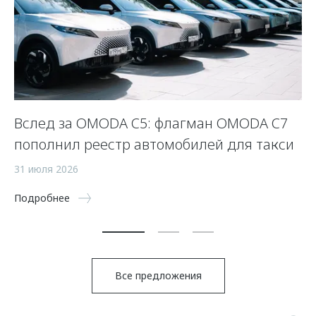
Вслед за OMODA C5: флагман OMODA C7
П
пополнил реестр автомобилей для такси
10
31 июля 2026
По
Подробнее
Все предложения