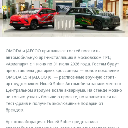
Страхование
Клиентская поддержка
Обратная связь
Кредитный калькулятор
O&J Автоклуб
Аксессуары
Клуб владельцев OMODA
Одежда и сувениры
Приложение O&J
Оригинальные аксессуары
Аксессуары
OMODA и JAECOO приглашают гостей посетить
Запчасти
Одежда и сувениры
автомобильную арт-инсталляцию в московском ТРЦ
«Авиапарк» с 1 июня по 31 июля 2026 года. Гостям будут
Трейд-ин
Оригинальные аксессуары
представлены два ярких кроссовера — новое поколение
Калькулятор трейд-ин
Запчасти
OMODA C5 и JAECOO J6, — расписанные вручную стрит-
арт-художником Ильей Sober. Автомобили заняли место в
Центральном атриуме возле аквариума. На стенде можно
не только узнать больше о проекте, но и записаться на
тест-драйв и получить эксклюзивные подарки от
брендов.
Арт-коллаборация с Ильей Sober представила