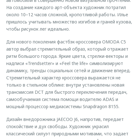
автомобили в совершенно новом визуальном прочтении.
На создание каждого арт-объекта художник потратил
около 10–12 часов сложной, кропотливой работы. Илье
пришлось учитывать множество изгибов и граней кузова,
чтобы рисунок лег идеально.
Для нового поколения фастбэк-кроссовера OMODA C5
автор выбрал стремительный образ, который отражает
ритм большого города. Яркие цвета, стрелки-векторы и
надписи «Trendsetter» и «Feel the life» символизируют
динамику, тренды социальных сетей и движение вперед.
Стремительный характер кроссовера выражается не
только в стильном облике: внутри установлены новая
трансмиссия DCT для быстрого переключения передач,
самообучаемая система помощи водителю ADAS и
мощный процессор медиасистемы Snapdragon 8155.
Дизайн внедорожника JAECOO J6, напротив, передает
спокойствие и дух свободы. Художник украсил
классический силуэт природными мотивами, что задает