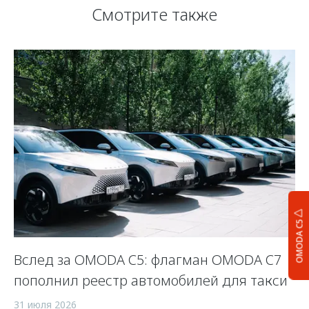
Смотрите также
OMODA C5
OO
Вслед за OMODA C5: флагман OMODA C7
П
пополнил реестр автомобилей для такси
10
31 июля 2026