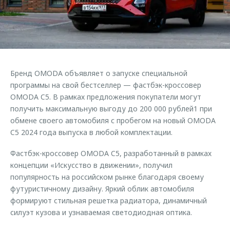
Страхование
Клиентская поддержка
Обратная связь
Кредитный калькулятор
O&J Автоклуб
Аксессуары
Клуб владельцев OMODA
Одежда и сувениры
Приложение O&J
Бренд OMODA объявляет о запуске специальной
Оригинальные аксессуары
программы на свой бестселлер — фастбэк-кроссовер
Аксессуары
Запчасти
OMODA C5. В рамках предложения покупатели могут
Одежда и сувениры
получить максимальную выгоду до 200 000 рублей1 при
Трейд-ин
Оригинальные аксессуары
обмене своего автомобиля с пробегом на новый OMODA
C5 2024 года выпуска в любой комплектации.
Калькулятор трейд-ин
Запчасти
Фастбэк-кроссовер OMODA C5, разработанный в рамках
концепции «Искусство в движении», получил
популярность на российском рынке благодаря своему
футуристичному дизайну. Яркий облик автомобиля
формируют стильная решетка радиатора, динамичный
силуэт кузова и узнаваемая светодиодная оптика.