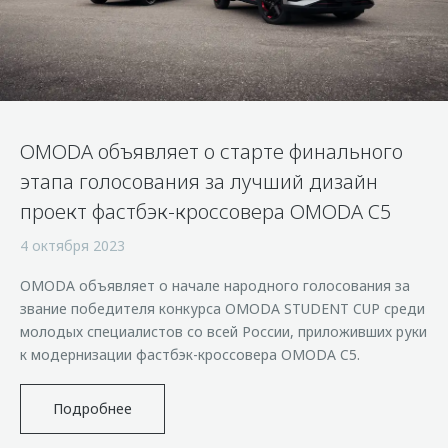
Страхование
Клиентская поддержка
Обратная связь
Кредитный калькулятор
O&J Автоклуб
Аксессуары
Клуб владельцев OMODA
Одежда и сувениры
Приложение O&J
OMODA объявляет о старте финального
Оригинальные аксессуары
Аксессуары
этапа голосования за лучший дизайн
Запчасти
Одежда и сувениры
проект фастбэк-кроссовера OMODA C5
Трейд-ин
Оригинальные аксессуары
4 октября 2023
Калькулятор трейд-ин
Запчасти
OMODA объявляет о начале народного голосования за
звание победителя конкурса OMODA STUDENT CUP среди
молодых специалистов со всей России, приложивших руки
к модернизации фастбэк-кроссовера OMODA C5.
Подробнее